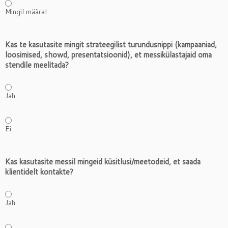
Mingil määral
Kas te kasutasite mingit strateegilist turundusnippi (kampaaniad,
loosimised, showd, presentatsioonid), et messikülastajaid oma
stendile meelitada?
Jah
Ei
Kas kasutasite messil mingeid küsitlusi/meetodeid, et saada
klientidelt kontakte?
Jah