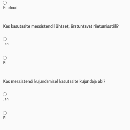
Ei olnud
Kas kasutasite messistendil ühtset, äratuntavat riietumisstiili?
Jah
Ei
Kas messistendi kujundamisel kasutasite kujundaja abi?
Jah
Ei