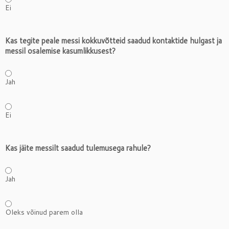
Ei
Kas tegite peale messi kokkuvõtteid saadud kontaktide hulgast ja
messil osalemise kasumlikkusest?
Jah
Ei
Kas jäite messilt saadud tulemusega rahule?
Jah
Oleks võinud parem olla